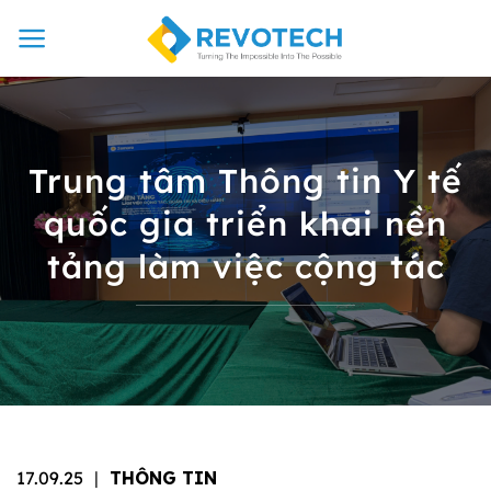
Chuyển
đến
nội
dung
Trung tâm Thông tin Y tế
quốc gia triển khai nền
tảng làm việc cộng tác
17.09.25
|
THÔNG TIN