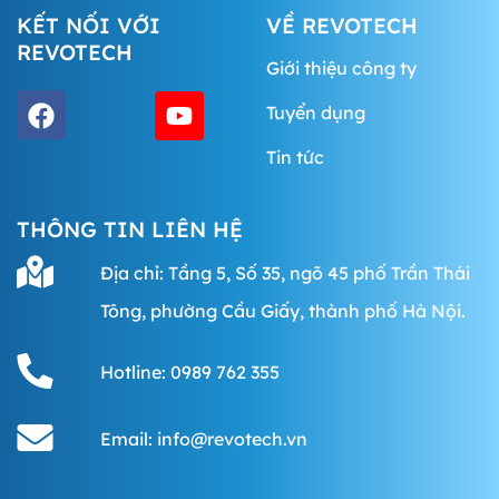
KẾT NỐI VỚI
VỀ REVOTECH
REVOTECH
Giới thiệu công ty
Tuyển dụng
Tin tức
THÔNG TIN LIÊN HỆ
Địa chỉ: Tầng 5, Số 35, ngõ 45 phố Trần Thái
Tông, phường Cầu Giấy, thành phố Hà Nội.
Hotline: 0989 762 355
Email: info@revotech.vn