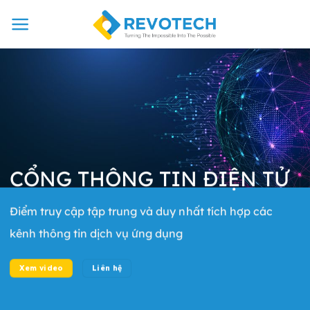
Chuyển
đến
nội
dung
CỔNG THÔNG TIN ĐIỆN TỬ
Điểm truy cập tập trung và duy nhất tích hợp các
kênh thông tin dịch vụ ứng dụng
Xem video
Liên hệ