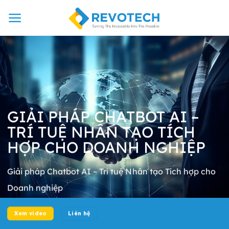
Chuyển
đến
nội
dung
GIẢI PHÁP CHATBOT AI –
TRÍ TUỆ NHÂN TẠO TÍCH
HỢP CHO DOANH NGHIỆP
Giải pháp Chatbot AI – Trí tuệ Nhân tạo Tích hợp cho
Doanh nghiệp
Xem video
Liên hệ