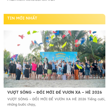
TIN MỚI NHẤT
VƯỢT SÓNG – ĐỔI MỚI ĐỂ VƯƠN XA – HÈ 2026
VƯỢT SÓNG – ĐỔI MỚI ĐỂ VƯƠN XA HÈ 2026 Tiếng cười,
những bước chạy,