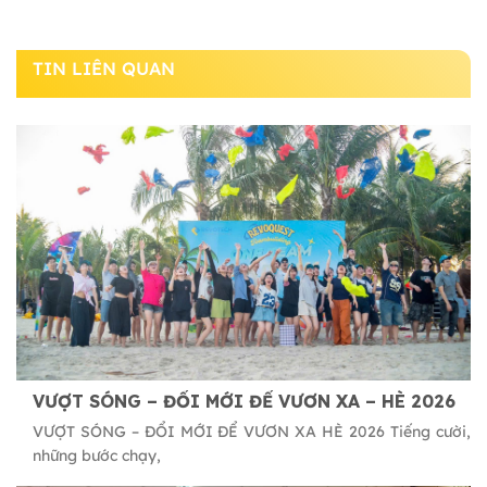
TIN LIÊN QUAN
VƯỢT SÓNG – ĐỔI MỚI ĐỂ VƯƠN XA – HÈ 2026
VƯỢT SÓNG – ĐỔI MỚI ĐỂ VƯƠN XA HÈ 2026 Tiếng cười,
những bước chạy,