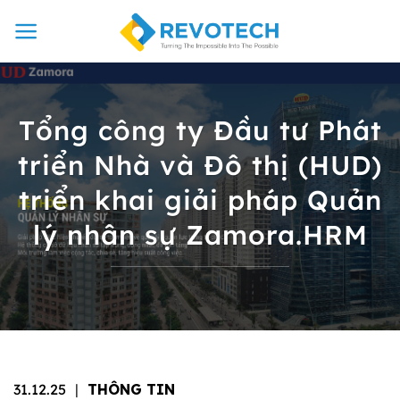
Chuyển
đến
nội
dung
Tổng công ty Đầu tư Phát
triển Nhà và Đô thị (HUD)
triển khai giải pháp Quản
lý nhân sự Zamora.HRM
31.12.25
|
THÔNG TIN